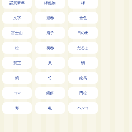
謹賀新年
縁起物
梅
文字
迎春
金色
富士山
扇子
日の出
松
初春
だるま
賀正
凧
鯛
鶴
竹
絵馬
コマ
鏡餅
門松
寿
亀
ハンコ