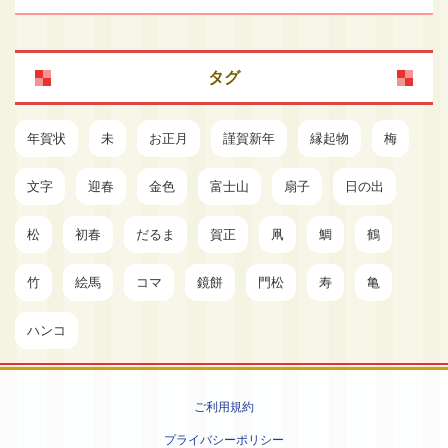
タグ
年賀状
未
お正月
謹賀新年
縁起物
梅
文字
迎春
金色
富士山
扇子
日の出
松
初春
だるま
賀正
凧
鯛
鶴
竹
絵馬
コマ
鏡餅
門松
寿
亀
ハンコ
ご利用規約
プライバシーポリシー