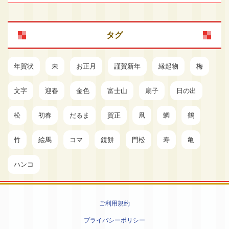
タグ
年賀状
未
お正月
謹賀新年
縁起物
梅
文字
迎春
金色
富士山
扇子
日の出
松
初春
だるま
賀正
凧
鯛
鶴
竹
絵馬
コマ
鏡餅
門松
寿
亀
ハンコ
ご利用規約
プライバシーポリシー