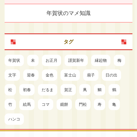
年賀状のマメ知識
タグ
年賀状
未
お正月
謹賀新年
縁起物
梅
文字
迎春
金色
富士山
扇子
日の出
松
初春
だるま
賀正
凧
鯛
鶴
竹
絵馬
コマ
鏡餅
門松
寿
亀
ハンコ