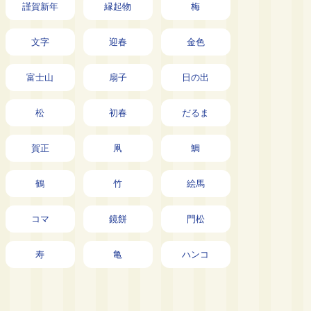
謹賀新年
縁起物
梅
文字
迎春
金色
富士山
扇子
日の出
松
初春
だるま
賀正
凧
鯛
鶴
竹
絵馬
コマ
鏡餅
門松
寿
亀
ハンコ