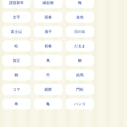
謹賀新年
縁起物
梅
文字
迎春
金色
富士山
扇子
日の出
松
初春
だるま
賀正
凧
鯛
鶴
竹
絵馬
コマ
鏡餅
門松
寿
亀
ハンコ