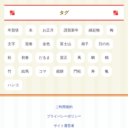
タグ
年賀状
未
お正月
謹賀新年
縁起物
梅
文字
迎春
金色
富士山
扇子
日の出
松
初春
だるま
賀正
凧
鯛
鶴
竹
絵馬
コマ
鏡餅
門松
寿
亀
ハンコ
ご利用規約
プライバシーポリシー
サイト運営者