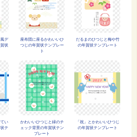
和風デ
座布団に座るかわいいひ
だるまのひつじと梅や竹
年賀状
つじの年賀状テンプレー
の年賀状テンプレート
ト
寝てい
かわいいひつじと緑のチ
「祝」とかわいいひつじ
賀状テ
ェック背景の年賀状テン
の年賀状テンプレート
プレート