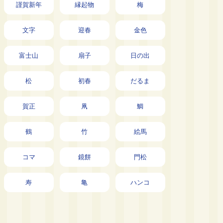
謹賀新年
縁起物
梅
文字
迎春
金色
富士山
扇子
日の出
松
初春
だるま
賀正
凧
鯛
鶴
竹
絵馬
コマ
鏡餅
門松
寿
亀
ハンコ