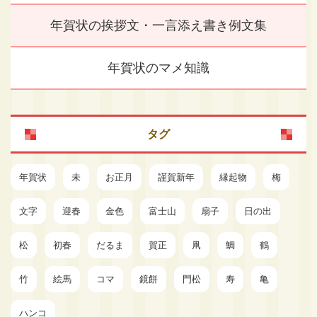
年賀状の挨拶文・一言添え書き例文集
年賀状のマメ知識
タグ
年賀状
未
お正月
謹賀新年
縁起物
梅
文字
迎春
金色
富士山
扇子
日の出
松
初春
だるま
賀正
凧
鯛
鶴
竹
絵馬
コマ
鏡餅
門松
寿
亀
ハンコ