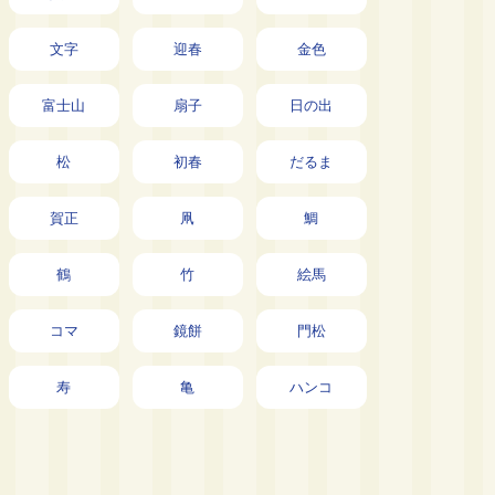
文字
迎春
金色
富士山
扇子
日の出
松
初春
だるま
賀正
凧
鯛
鶴
竹
絵馬
コマ
鏡餅
門松
寿
亀
ハンコ