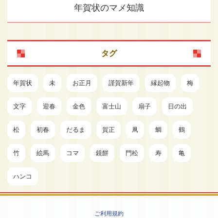
年賀状のマメ知識
タグ
年賀状
未
お正月
謹賀新年
縁起物
梅
文字
迎春
金色
富士山
扇子
日の出
松
初春
だるま
賀正
凧
鯛
鶴
竹
絵馬
コマ
鏡餅
門松
寿
亀
ハンコ
ご利用規約