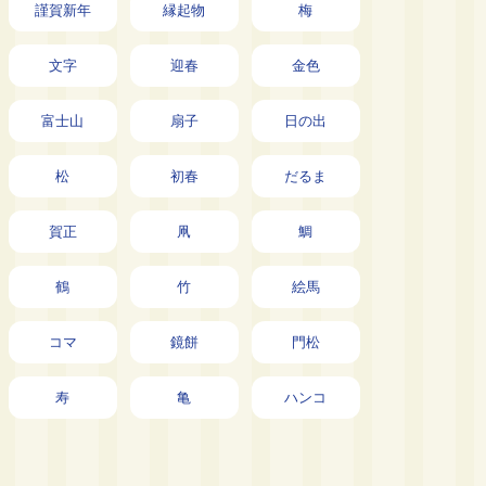
謹賀新年
縁起物
梅
文字
迎春
金色
富士山
扇子
日の出
松
初春
だるま
賀正
凧
鯛
鶴
竹
絵馬
コマ
鏡餅
門松
寿
亀
ハンコ