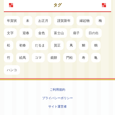
タグ
年賀状
未
お正月
謹賀新年
縁起物
梅
文字
迎春
金色
富士山
扇子
日の出
松
初春
だるま
賀正
凧
鯛
鶴
竹
絵馬
コマ
鏡餅
門松
寿
亀
ハンコ
ご利用規約
プライバシーポリシー
サイト運営者